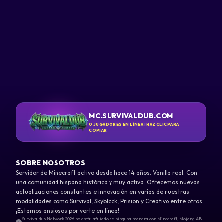
MC.SURVIVALDUB.COM
0
JUGADORES EN LÍNEA
|
HAZ CLIC PARA
COPIAR
SOBRE NOSOTROS
Servidor de Minecraft activo desde hace 14 años. Vanilla real. Con
una comunidad hispana histórica y muy activa. Ofrecemos nuevas
actualizaciones constantes e innovación en varias de nuestras
modalidades como Survival, Skyblock, Prision y Creativo entre otros.
¡Estamos ansiosos por verte en línea!
Survivaldub Network 2026 no está¡ afiliado de ninguna manera con Minecraft, Mojang AB